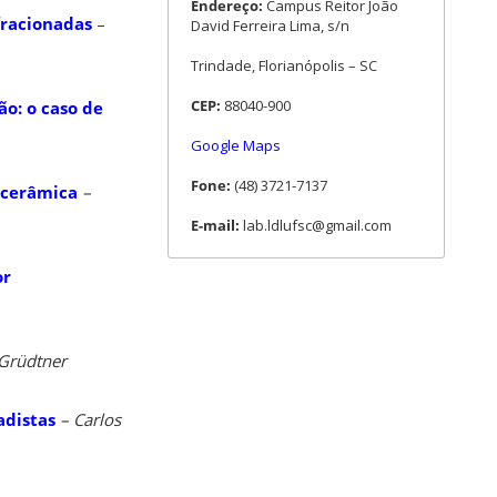
Endereço:
Campus Reitor João
fracionadas
–
David Ferreira Lima, s/n
Trindade, Florianópolis – SC
CEP:
88040-900
ão: o caso de
Google Maps
Fone:
(48) 3721-7137
a cerâmica
–
E-mail:
lab.ldlufsc@gmail.com
or
 Grüdtner
adistas
– Carlos