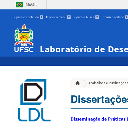
BRASIL
Ir para o conteúdo
1
Ir para o menu
2
Ir para a busca
3
Ir para o rodapé
4
Laboratório de Des
Trabalhos e Publicaçõe
Dissertaçõe
Disseminação de Práticas 