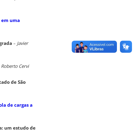
co em uma
egrada
–
Javier
–
Roberto Cervi
stado de São
la de cargas a
da: um estudo de