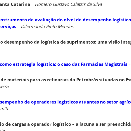
Santa Catarina
–
Homero Gustavo Calatzis da Silva
instrumento de avaliação do nível de desempenho logísti
erviços
–
Dilermando Pinto Mendes
do desempenho da logística de suprimentos: uma visão int
omo estratégia logística: o caso das Farmácias Magistrais
de materiais para as refinarias da Petrobrás situadas no E
veira
sempenho de operadores logísticos atuantes no setor agríco
mitt
o de cargas a operador logístico – a lacuna a ser preenchi
hin