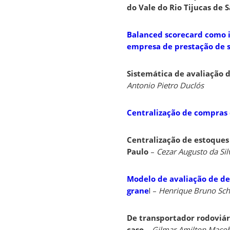
do Vale do Rio Tijucas de 
Balanced scorecard como 
empresa de prestação de s
Sistemática de avaliação 
Antonio Pietro Duclós
Centralização de compras c
Centralização de estoques 
Paulo
–
Cezar Augusto da Sil
Modelo de avaliação de de
grane
l –
Henrique Bruno Sch
De transportador rodoviári
caso
–
Gilmar Amilton Maco