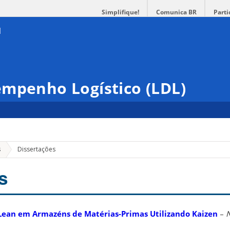
Simplifique!
Comunica BR
Parti
empenho Logístico (LDL)
s
Dissertações
s
Lean em Armazéns de Matérias-Primas Utilizando Kaizen
–
N