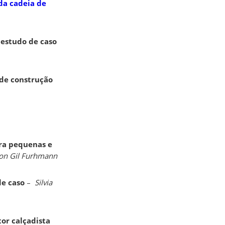
da cadeia de
 estudo de caso
 de construção
ara pequenas e
son Gil Furhmann
de caso
–
Silvia
or calçadista