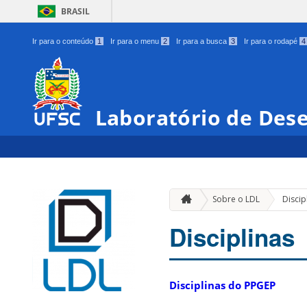
BRASIL
Ir para o conteúdo
1
Ir para o menu
2
Ir para a busca
3
Ir para o rodapé
4
Laboratório de Des
Sobre o LDL
Discip
Disciplinas
Disciplinas do PPGEP