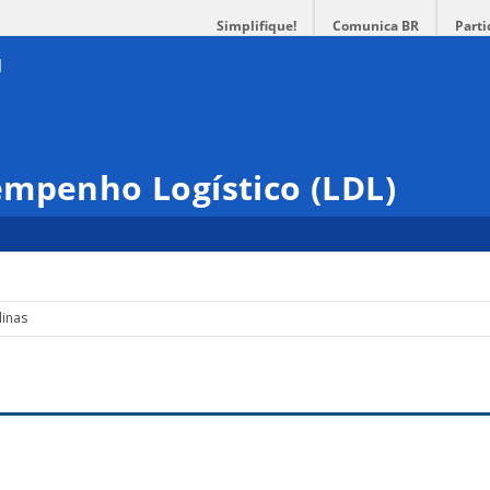
Simplifique!
Comunica BR
Parti
empenho Logístico (LDL)
linas