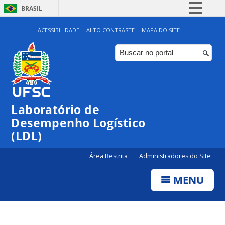
BRASIL
Simplifique!
ACESSIBILIDADE
ALTO CONTRASTE
MAPA DO SITE
Comunica BR
Participe
Acesso à informação
Legislação
Laboratório de
Canais
Desempenho Logístico
(LDL)
Área Restrita
Administradores do Site
MENU